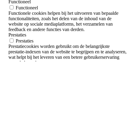
Functioneel
Functioneel
Functionele cookies helpen bij het uitvoeren van bepaalde
functionaliteiten, zoals het delen van de inhoud van de
website op sociale mediaplatforms, het verzamelen van
feedback en andere functies van derden.
Prestaties
Prestaties
Prestatiecookies worden gebruikt om de belangrijkste
prestatie-indexen van de website te begrijpen en te analyseren,
wat helpt bij het leveren van een betere gebruikerservaring
voor de bezoekers.
Analytics
Analytics
Analytische cookies worden gebruikt om te begrijpen hoe
bezoekers omgaan met de website. Deze cookies helpen bij
het verstrekken van informatie over statistieken, het aantal
bezoekers, het bouncepercentage, de verkeersbron, enz.
Advertenties
Advertenties
Advertentiecookies worden gebruikt om bezoekers relevante
advertenties en marketingcampagnes te bieden. Deze cookies
volgen bezoekers op websites en verzamelen informatie om
aangepaste advertenties te bieden.
Andere