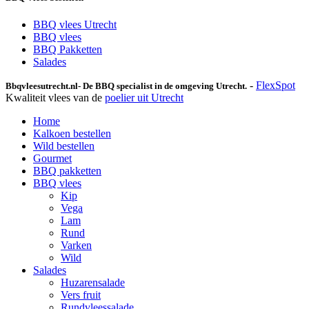
BBQ vlees Utrecht
BBQ vlees
BBQ Pakketten
Salades
-
FlexSpot
Bbqvleesutrecht.nl
- De BBQ specialist in de omgeving Utrecht.
Kwaliteit vlees van de
poelier uit Utrecht
Home
Kalkoen bestellen
Wild bestellen
Gourmet
BBQ pakketten
BBQ vlees
Kip
Vega
Lam
Rund
Varken
Wild
Salades
Huzarensalade
Vers fruit
Rundvleessalade