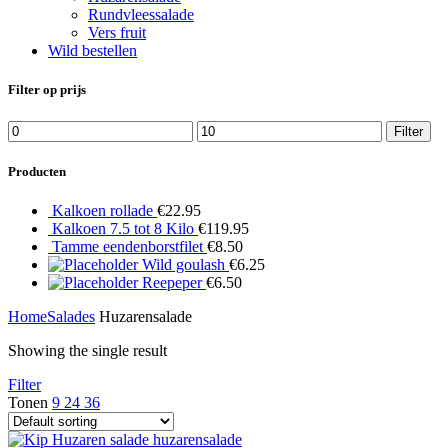
Rundvleessalade
Vers fruit
Wild bestellen
Filter op prijs
Min
Max
Filter
price
price
Producten
Kalkoen rollade
€
22.95
Kalkoen 7.5 tot 8 Kilo
€
119.95
Tamme eendenborstfilet
€
8.50
Wild goulash
€
6.25
Reepeper
€
6.50
Home
Salades
Huzarensalade
Showing the single result
Filter
Tonen
9
24
36