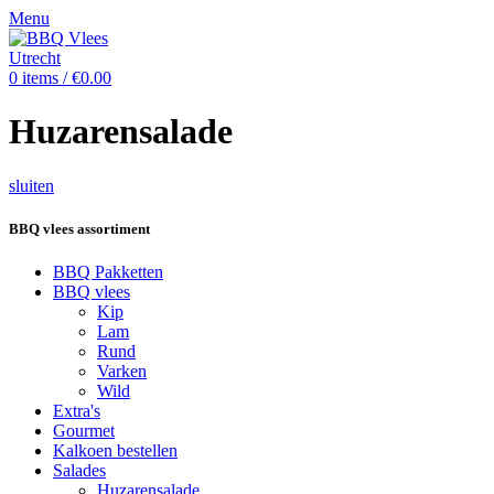
Menu
0
items
/
€
0.00
Huzarensalade
sluiten
BBQ vlees assortiment
BBQ Pakketten
BBQ vlees
Kip
Lam
Rund
Varken
Wild
Extra's
Gourmet
Kalkoen bestellen
Salades
Huzarensalade