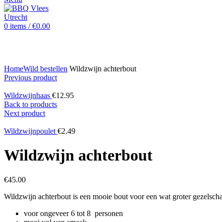
0
items
/
€
0.00
Click to enlarge
Home
Wild bestellen
Wildzwijn achterbout
Previous product
Wildzwijnhaas
€
12.95
Back to products
Next product
Wildzwijnpoulet
€
2.49
Wildzwijn achterbout
€
45.00
Wildzwijn achterbout is een mooie bout voor een wat groter gezelsch
voor ongeveer 6 tot 8 personen