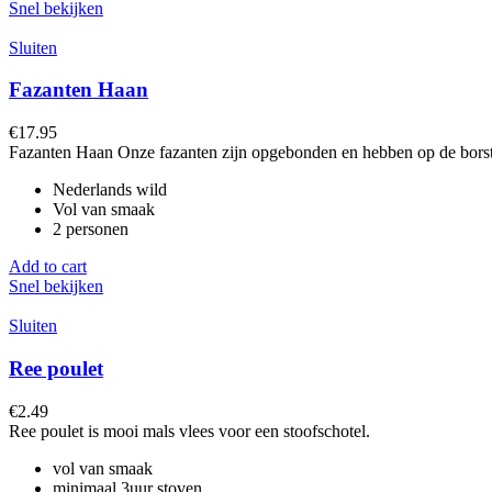
Snel bekijken
Sluiten
Fazanten Haan
€
17.95
Fazanten Haan Onze fazanten zijn opgebonden en hebben op de borst e
Nederlands wild
Vol van smaak
2 personen
Add to cart
Snel bekijken
Sluiten
Ree poulet
€
2.49
Ree poulet is mooi mals vlees voor een stoofschotel.
vol van smaak
minimaal 3uur stoven