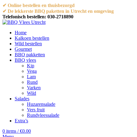
✔ Online bestellen en thuisbezorgd
✔ De lekkerste BBQ paketten in Utrecht en omgeving
Telefonisch bestellen: 030-2718890
Home
Kalkoen bestellen
Wild bestellen
Gourmet
BBQ pakketten
BBQ vlees
Kip
Vega
Lam
Rund
Varken
Wild
Salades
Huzarensalade
Vers fruit
Rundvleessalade
Extra’s
0
items
/
€
0.00
Menu